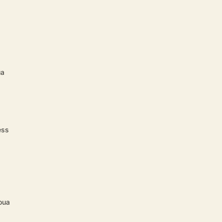
ua
ess
oua