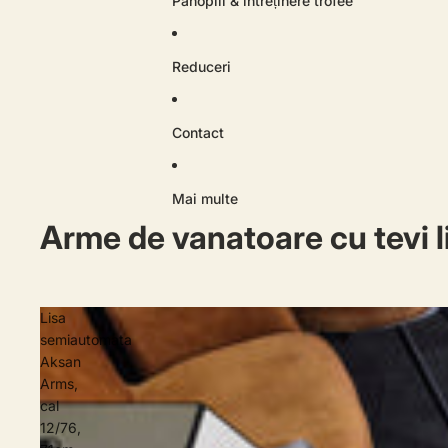
Panoplii & întreținere trofee
Reduceri
Contact
Mai multe
Arme de vanatoare cu tevi l
Lisa
semiautomata
Aksan
Arms,
cal
12/76,