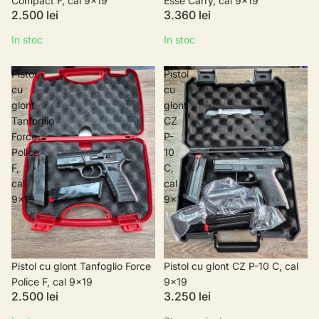
Compact F, cal 9x19
Esse Carry, cal 9x19
2.500 lei
3.360 lei
In stoc
In stoc
Pistol
Pistol
cu
cu
glont
glont
Tanfoglio
CZ
Force
P-
Police
10
F,
C,
cal
cal
9x19
9x19
Pistol cu glont Tanfoglio Force
Stoc epuizat
Pistol cu glont CZ P-10 C, cal
Police F, cal 9x19
9x19
2.500 lei
3.250 lei