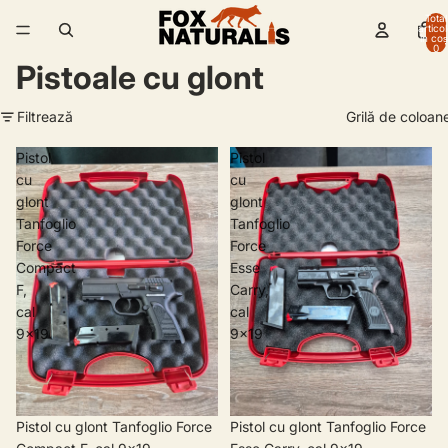
Total
artico
în coș
0
Pistoale cu glont
Filtrează
Grilă de coloan
Pistol
Pistol
cu
cu
glont
glont
Tanfoglio
Tanfoglio
Force
Force
Compact
Esse
F,
Carry,
cal
cal
9x19
9x19
Pistol cu glont Tanfoglio Force
Pistol cu glont Tanfoglio Force