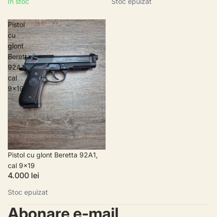
In stoc
Stoc epuizat
Pistol
cu
glont
Beretta
92A1,
cal
9x19
Stoc epuizat
Pistol cu glont Beretta 92A1,
cal 9x19
4.000 lei
Stoc epuizat
Abonare e-mail