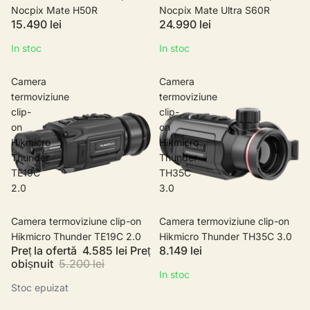
Nocpix Mate H50R
Nocpix Mate Ultra S60R
15.490 lei
24.990 lei
In stoc
In stoc
Camera
Camera
termoviziune
termoviziune
clip-
clip-
on
on
Hikmicro
Hikmicro
Thunder
Thunder
TE19C
TH35C
2.0
3.0
Stoc epuizat
Camera termoviziune clip-on
Camera termoviziune clip-on
Hikmicro Thunder TE19C 2.0
Hikmicro Thunder TH35C 3.0
Preț la ofertă
4.585 lei
Preț
8.149 lei
obișnuit
5.200 lei
In stoc
Stoc epuizat