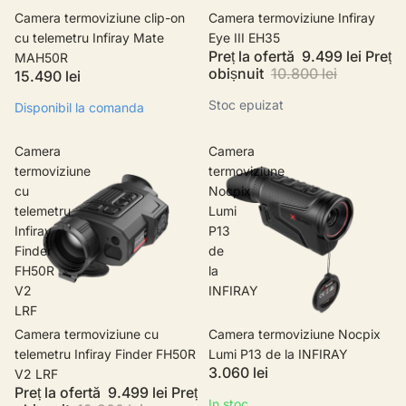
Camera termoviziune clip-on
Stoc epuizat
Camera termoviziune Infiray
cu telemetru Infiray Mate
Eye III EH35
Preț la ofertă
9.499 lei
Preț
MAH50R
obișnuit
10.800 lei
15.490 lei
Stoc epuizat
Disponibil la comanda
Camera
Camera
termoviziune
termoviziune
cu
Nocpix
telemetru
Lumi
Infiray
P13
Finder
de
FH50R
la
V2
INFIRAY
LRF
Promotie
Camera termoviziune cu
Camera termoviziune Nocpix
telemetru Infiray Finder FH50R
Lumi P13 de la INFIRAY
3.060 lei
V2 LRF
Preț la ofertă
9.499 lei
Preț
In stoc