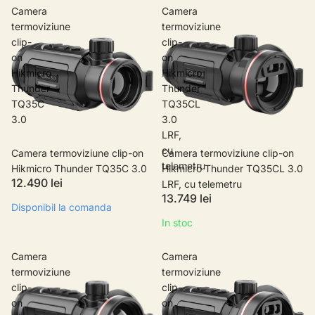
Camera
Camera
termoviziune
termoviziune
clip-
clip-
on
on
Hikmicro
Hikmicro
Thunder
Thunder
TQ35C
TQ35CL
3.0
3.0
LRF,
cu
Camera termoviziune clip-on
Camera termoviziune clip-on
telemetru
Hikmicro Thunder TQ35C 3.0
Hikmicro Thunder TQ35CL 3.0
12.490 lei
LRF, cu telemetru
13.749 lei
Disponibil la comanda
In stoc
Camera
Camera
termoviziune
termoviziune
clip-
clip-
on
on