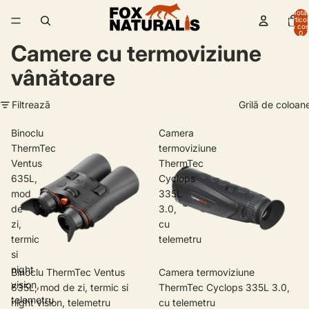
Total
artico
în coș
0
Camere cu termoviziune
vânătoare
Filtrează
Grilă de coloan
Binoclu
Camera
ThermTec
termoviziune
Ventus
ThermTec
635L,
Cyclops
mod
335L
de
3.0,
zi,
cu
termic
telemetru
si
night
Binoclu ThermTec Ventus
Camera termoviziune
vision,
635L, mod de zi, termic si
ThermTec Cyclops 335L 3.0,
telemetru
night vision, telemetru
cu telemetru