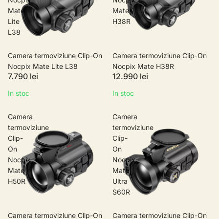
Mate
Mate
Lite
H38R
L38
Camera termoviziune Clip-On
Camera termoviziune Clip-On
Nocpix Mate Lite L38
Nocpix Mate H38R
7.790 lei
12.990 lei
In stoc
In stoc
Camera
Camera
termoviziune
termoviziune
Clip-
Clip-
On
On
Nocpix
Nocpix
Mate
Mate
H50R
Ultra
S60R
Camera termoviziune Clip-On
Camera termoviziune Clip-On