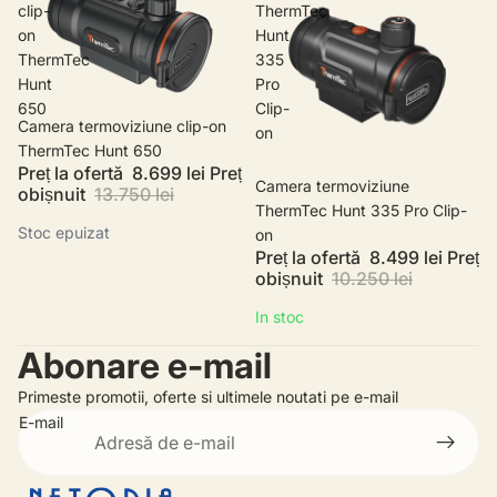
clip-
ThermTec
on
Hunt
ThermTec
335
Hunt
Pro
650
Clip-
Stoc epuizat
Camera termoviziune clip-on
on
ThermTec Hunt 650
Preț la ofertă
8.699 lei
Preț
Promotie
Camera termoviziune
obișnuit
13.750 lei
ThermTec Hunt 335 Pro Clip-
Stoc epuizat
on
Preț la ofertă
8.499 lei
Preț
obișnuit
10.250 lei
In stoc
Abonare e-mail
Primeste promotii, oferte si ultimele noutati pe e-mail
E-mail