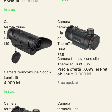
obișnuit
12.900 lei
In stoc
Camera
Camera
termoviziune
termoviziune
Nocpix
clip-
Lumi
on
L19
ThermTec
Hunt
335
Stoc epuizat
Camera termoviziune clip-on
ThermTec Hunt 335
Preț la ofertă
7.099 lei
Preț
Camera termoviziune Nocpix
obișnuit
9.000 lei
Lumi L19
4.900 lei
Stoc epuizat
In stoc
Camera
Camera
termoviziune
termoviziune