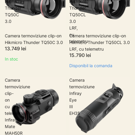
Hikmicro
Hikmicro
Thunder
Thunder
TQ50C
TQ50CL
3.0
3.0
LRF,
cu
Camera termoviziune clip-on
Camera termoviziune clip-on
telemetru
Hikmicro Thunder TQ50C 3.0
Hikmicro Thunder TQ50CL 3.0
13.749 lei
LRF, cu telemetru
15.790 lei
In stoc
Disponibil la comanda
Camera
Camera
termoviziune
termoviziune
clip-
Infiray
on
Eye
cu
III
telemetru
EH35
Infiray
Mate
MAH50R