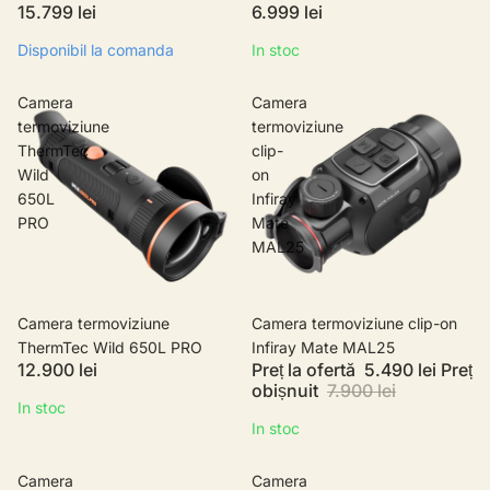
15.799 lei
6.999 lei
Disponibil la comanda
In stoc
Camera
Camera
termoviziune
termoviziune
ThermTec
clip-
Wild
on
650L
Infiray
PRO
Mate
MAL25
Camera termoviziune
Promotie
Camera termoviziune clip-on
ThermTec Wild 650L PRO
Infiray Mate MAL25
12.900 lei
Preț la ofertă
5.490 lei
Preț
obișnuit
7.900 lei
In stoc
In stoc
Camera
Camera