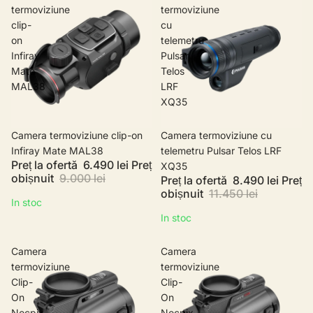
termoviziune
termoviziune
clip-
cu
on
telemetru
Infiray
Pulsar
Mate
Telos
MAL38
LRF
XQ35
Promotie
Camera termoviziune clip-on
Promotie
Camera termoviziune cu
Infiray Mate MAL38
telemetru Pulsar Telos LRF
Preț la ofertă
6.490 lei
Preț
XQ35
obișnuit
9.000 lei
Preț la ofertă
8.490 lei
Preț
obișnuit
11.450 lei
In stoc
In stoc
Camera
Camera
termoviziune
termoviziune
Clip-
Clip-
On
On
Nocpix
Nocpix