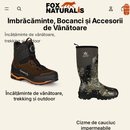
Total
artico
în coș
0
Îmbrăcăminte, Bocanci și Accesorii
de Vânătoare
Încălțăminte de vânătoare,
Cizme de cauciuc
trekking și outdoor
impermeabile
Încălțăminte de vânătoare,
trekking și outdoor
Cizme de cauciuc
impermeabile