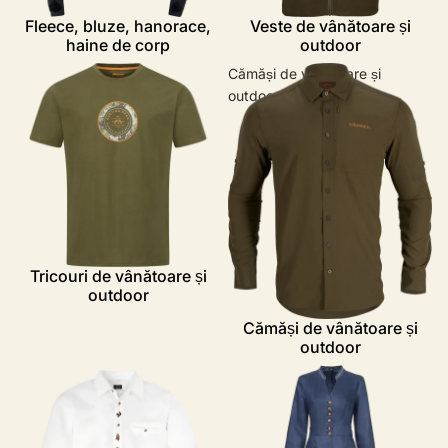
Fleece, bluze, hanorace,
Veste de vânătoare și
haine de corp
outdoor
Tricouri de vânătoare și
Cămăși de vânătoare și
outdoor
outdoor
Tricouri de vânătoare și
outdoor
Cămăși de vânătoare și
outdoor
Haine vânătoarești elegante
Echipament de vânătoare
pentru evenimente și ocazii
pentru damă
speciale