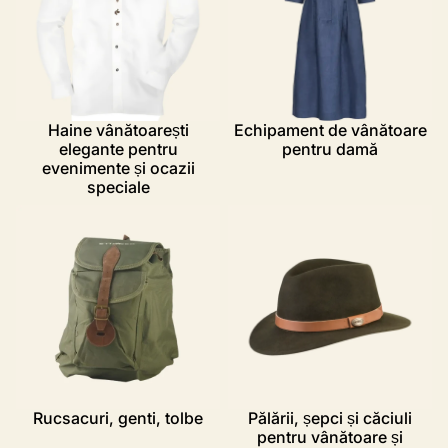
Haine vânătoarești
Echipament de vânătoare
elegante pentru
pentru damă
evenimente și ocazii
speciale
Rucsacuri, genti, tolbe
Pălării, șepci și căciuli pentru
vânătoare și outdoor
Rucsacuri, genti, tolbe
Pălării, șepci și căciuli
pentru vânătoare și