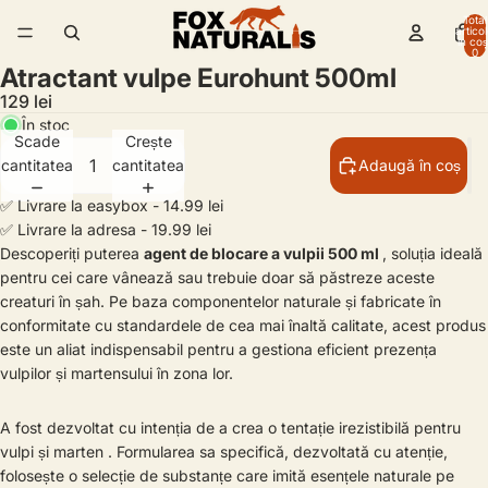
Total
artico
/
2
în coș
0
Atractant vulpe Eurohunt 500ml
129 lei
În stoc
Scade
Crește
cantitatea
cantitatea
Adaugă în coș
✅ Livrare la easybox - 14.99 lei
✅ Livrare la adresa - 19.99 lei
Descoperiți puterea
agent de blocare a vulpii 500 ml
, soluția ideală
pentru cei care vânează sau trebuie doar să păstreze aceste
creaturi în șah. Pe baza componentelor naturale și fabricate în
conformitate cu standardele de cea mai înaltă calitate, acest produs
este un aliat indispensabil pentru a gestiona eficient prezența
vulpilor și martensului în zona lor.
A fost dezvoltat cu intenția de a crea o tentație irezistibilă pentru
vulpi și marten . Formularea sa specifică, dezvoltată cu atenție,
folosește o selecție de substanțe care imită esențele naturale pe