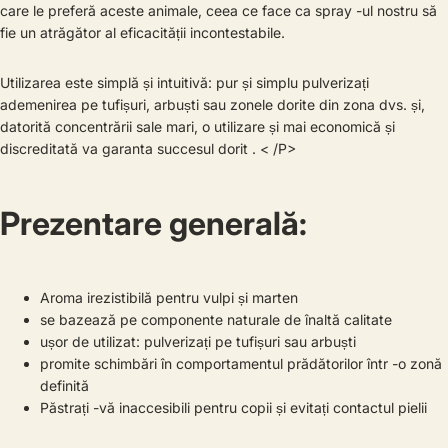
care le preferă aceste animale, ceea ce face ca spray -ul nostru să
fie un atrăgător al eficacității incontestabile.
Utilizarea este simplă și intuitivă: pur și simplu pulverizați
ademenirea pe tufișuri, arbuști sau zonele dorite din zona dvs. și,
datorită concentrării sale mari, o utilizare și mai economică și
discreditată va garanta succesul dorit . < /P>
Prezentare generală:
Aroma irezistibilă pentru vulpi și marten
se bazează pe componente naturale de înaltă calitate
ușor de utilizat: pulverizați pe tufișuri sau arbuști
promite schimbări în comportamentul prădătorilor într -o zonă
definită
Păstrați -vă inaccesibili pentru copii și evitați contactul pielii