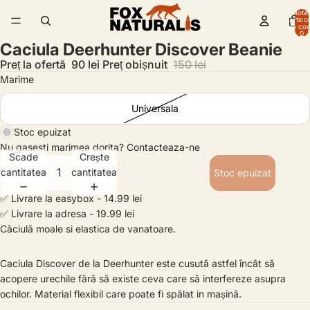
Total
artico
/
2
în coș
0
Caciula Deerhunter Discover Beanie
Preț la ofertă
90 lei
Preț obișnuit
150 lei
Marime
Universala
Stoc epuizat
Nu gasesti marimea dorita?
Contacteaza-ne
Scade
Crește
cantitatea
cantitatea
Stoc epuizat
✅ Livrare la easybox - 14.99 lei
✅ Livrare la adresa - 19.99 lei
Căciulă moale si elastica de vanatoare.
Caciula Discover de la Deerhunter este cusută astfel încât să
acopere urechile fără să existe ceva care să interfereze asupra
ochilor. Material flexibil care poate fi spălat in mașină.