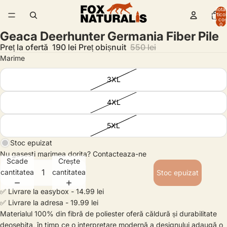
Total
artico
/
2
în coș
0
Geaca Deerhunter Germania Fiber Pile
Preț la ofertă
190 lei
Preț obișnuit
550 lei
Marime
3XL
4XL
5XL
Stoc epuizat
Nu gasesti marimea dorita?
Contacteaza-ne
Scade
Crește
cantitatea
cantitatea
Stoc epuizat
✅ Livrare la easybox - 14.99 lei
✅ Livrare la adresa - 19.99 lei
Materialul 100% din fibră de poliester oferă căldură și durabilitate
deosebita, în timp ce o interpretare modernă a designului adaugă o