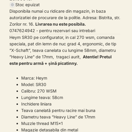
Stoc epuizat
Disponibila numai cu ridicare din magazin, in baza
autorizatiei de procurare de la politie. Adresa: Bistrita, str.
Zorilor nr. 16.
Livrarea nu este posibila.
0747624942 - pentru rezervari sau intrebari
Heym SR30 pe configurator, in cal 270 wsm, comanda
speciala, pat din lemn de nuc grad 4, ergonomic, de tip
”X-Schaft”, teava canelata cu lungime 58mm, diametru
”Heavy Line” de 17mm, tragaci aurit,
Atentie! Pretul
este pentru armă + șină picatinny.
Marca: Heym
Model: SR30
Calibru: 270 WSM
Lungime teava: 58cm
Inchidere liniara
Teava canelată pentru racire mai buna
Diametru teava ”Heavy Line” de 17mm
Muzzle thread M15x1
Magazie detasabila din metal