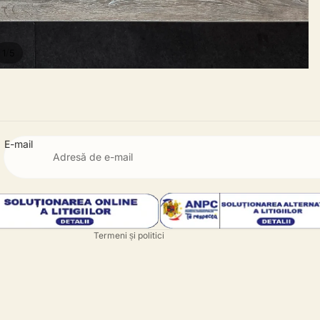
/
1
5
E-mail
Politica de rambursare
Politica de confidențialitate
Termeni de utilizare
Informații de contact
Termeni și politici