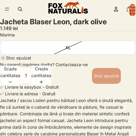
Total
artico
/
5
în coș
0
Jacheta Blaser Leon, dark olive
1.149 lei
Marime
XL
Stoc epuizat
Nu gasesti marimea dorita?
Contacteaza-ne
Scade
Crește
cantitatea
cantitatea
Stoc epuizat
✅ Livrare la easybox - Gratuit
✅ Livrare la adresa - Gratuit
Jacheta / sacou Loden pentru bărbați Leon oferă o ținută elegantă,
fie că sunteți la o cabană de vânătoare la pădure, fie casual la
plimbare. Combinația de lână și brațe din material sintetic conferă
jachetei un aspect formal casual. Jacheta Leon introduce pentru
prima dată în zona de îmbrăcăminte, elemente de design inspirate
din celebra serie de carabine personalizate Blaser în Metal Argali