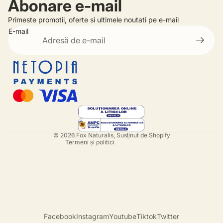
Abonare e-mail
Primeste promotii, oferte si ultimele noutati pe e-mail
E-mail
Politica de rambursare
Politica de confidențialitate
Termeni de utilizare
Informații de contact
© 2026
Fox Naturalis
, Susținut de Shopify
Termeni și politici
Facebook
Instagram
Youtube
Tiktok
Twitter