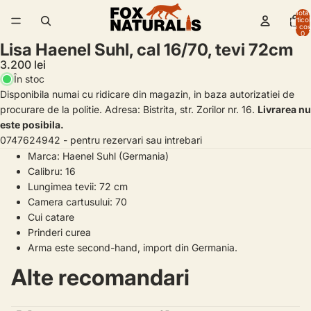
Total
artico
/
4
în coș
0
Lisa Haenel Suhl, cal 16/70, tevi 72cm
3.200 lei
În stoc
Disponibila numai cu ridicare din magazin, in baza autorizatiei de
procurare de la politie. Adresa: Bistrita, str. Zorilor nr. 16.
Livrarea nu
este posibila.
0747624942 - pentru rezervari sau intrebari
Marca: Haenel Suhl (Germania)
Calibru: 16
Lungimea tevii: 72 cm
Camera cartusului: 70
Cui catare
Prinderi curea
Arma este second-hand, import din Germania.
Alte recomandari