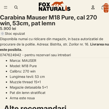
Total
artico
/
6
în coș
0
Carabina Mauser M18 Pure, cal 270
win, 53cm, pat lemn
5.900 lei
Stoc epuizat
Disponibila numai cu ridicare din magazin, in baza autorizatiei de
procurare de la politie. Adresa: Bistrita, str. Zorilor nr. 16.
Livrarea nu
este posibila.
0747624942 - pentru rezervari sau intrebari
Marca: MAUSER
Model: M18 Pure
Calibru: 270 win
Lungimea tevii: 53 cm
Muzzle thread 15x1
Magazie detasabila 5+1
Pat din lemn stratificat
Arma este noua
Alte recomandari