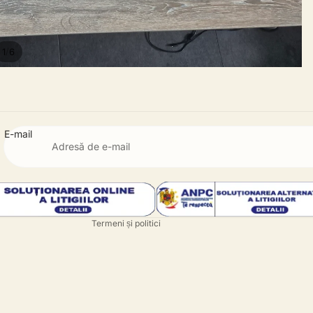
/
1
6
E-mail
Politica de rambursare
Politica de confidențialitate
Termeni de utilizare
Informații de contact
Termeni și politici