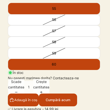
55
56
57
58
59
60
În stoc
Nu gasesti marimea dorita?
Contacteaza-ne
Scade
Crește
cantitatea
cantitatea
Adaugă în coș
Cumpără acum
✅ Livrare la easybox - 14.99 lei