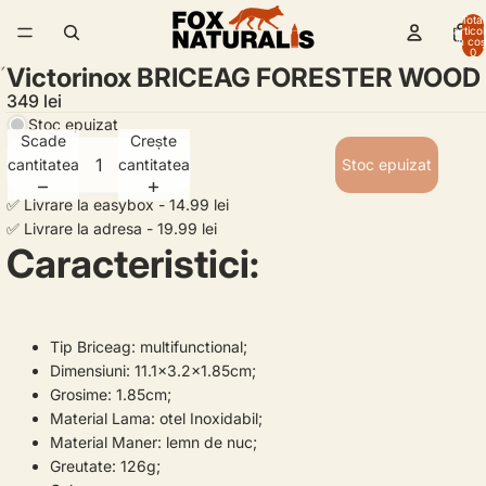
Total
artico
în coș
0
Victorinox BRICEAG FORESTER WOOD
349 lei
Stoc epuizat
Scade
Crește
cantitatea
cantitatea
Stoc epuizat
✅ Livrare la easybox - 14.99 lei
✅ Livrare la adresa - 19.99 lei
Caracteristici:
Tip Briceag: multifunctional;
Dimensiuni: 11.1x3.2x1.85cm;
Grosime: 1.85cm;
Material Lama: otel Inoxidabil;
Material Maner: lemn de nuc;
Greutate: 126g;