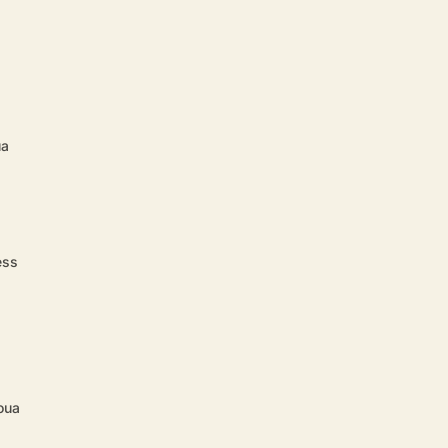
ua
ess
oua