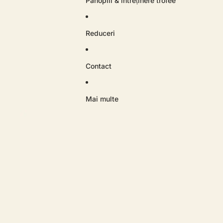
Panoplii & întreținere trofee
Reduceri
Contact
Mai multe