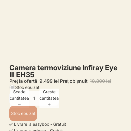
Camera termoviziune Infiray Eye
III EH35
Preț la ofertă
9.499 lei
Preț obișnuit
10.800 lei
Stoc epuizat
Scade
Crește
cantitatea
cantitatea
Stoc epuizat
✅ Livrare la easybox - Gratuit
✅ Livrare la adresa - Gratuit