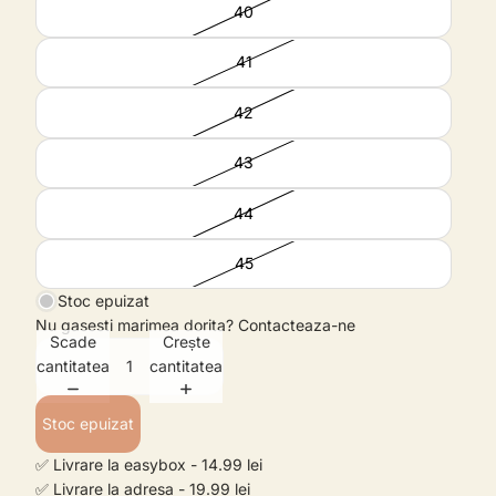
40
41
42
43
44
45
Stoc epuizat
Nu gasesti marimea dorita?
Contacteaza-ne
Scade
Crește
cantitatea
cantitatea
Stoc epuizat
✅ Livrare la easybox - 14.99 lei
✅ Livrare la adresa - 19.99 lei