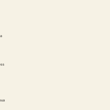
ua
ess
oua