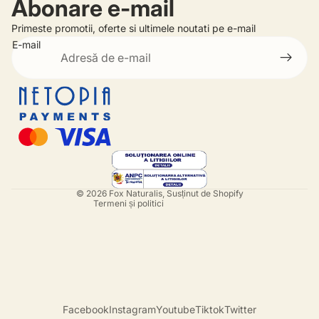
Abonare e-mail
Primeste promotii, oferte si ultimele noutati pe e-mail
E-mail
Politica de rambursare
Politica de confidențialitate
Termeni de utilizare
Informații de contact
© 2026
Fox Naturalis
, Susținut de Shopify
Termeni și politici
Facebook
Instagram
Youtube
Tiktok
Twitter