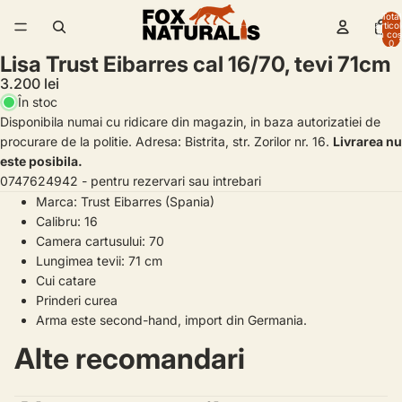
Total
artico
/
6
în coș
0
Lisa Trust Eibarres cal 16/70, tevi 71cm
3.200 lei
În stoc
Disponibila numai cu ridicare din magazin, in baza autorizatiei de
procurare de la politie. Adresa: Bistrita, str. Zorilor nr. 16.
Livrarea nu
este posibila.
0747624942 - pentru rezervari sau intrebari
Marca: Trust Eibarres (Spania)
Calibru: 16
Camera cartusului: 70
Lungimea tevii: 71 cm
Cui catare
Prinderi curea
Arma este second-hand, import din Germania.
Alte recomandari