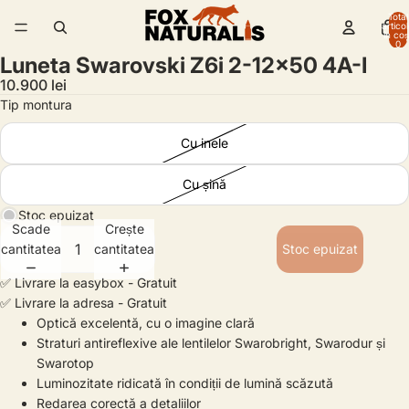
Total
artico
/
3
în coș
0
Luneta Swarovski Z6i 2-12x50 4A-I
10.900 lei
Tip montura
Cu inele
Cu șină
Stoc epuizat
Scade
Crește
cantitatea
cantitatea
Stoc epuizat
✅ Livrare la easybox - Gratuit
✅ Livrare la adresa - Gratuit
Optică excelentă, cu o imagine clară
Straturi antireflexive ale lentilelor Swarobright, Swarodur și
Swarotop
Luminozitate ridicată în condiții de lumină scăzută
Redarea corectă a detaliilor